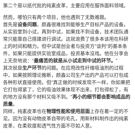
第二个是以纸代批的纯素皮革，主要应用在服饰面料领域。
然而，哪怕只有两个项目，他也遇到了无数难题。
首先是
设备问题
，颜鑫很难找到能够生产目标产品的设备。
从实验室到小试，再到中试，如果找不到设备，技术团队通
常只能靠自己搭建进行调试。这就浪费了很多本该用在科研
上的时间和精力。但中试是创业者与投资方“谈判”的基本条
件，如果只能提供实验室成品，投资基本没戏。他在分享会
上无奈地说：“
最痛苦的就是从小试走到中试的环节。
”
其次就是
生产环节
的问题。在应用改性纤维吸油剂的过程
中，如果按照理论推断，颜鑫公司生产出的产品可以打包成
各种形状直接使用。但“真正做的时候发现不一样，你如果把
它打包得紧了，它的吸油效果体现不出来，打包得松了，有
的地方没有那个材料又吸不到。”
再小的细节都会影响成品的
质量
。
同样，纯素皮革也在
物理性能和使用层面
上存在着一定的不
足。因为没有动物皮革自带的毛孔，用新材料制作出的纯素
皮革，在柔软度和透气性方面不尽如人意。