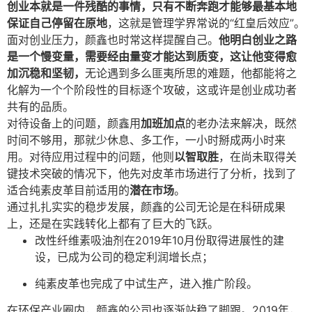
创业本就是一件残酷的事情，只有不断奔跑才能够最基本地
保证自己停留在原地
，这就是管理学界常说的“红皇后效应”。
面对创业压力，颜鑫也时常这样提醒自己。
他明白创业之路
是一个慢变量，需要经由量变才能达到质变，这让他变得愈
加沉稳和坚韧，
无论遇到多么匪夷所思的难题，他都能将之
化解为一个个阶段性的目标逐个攻破，这或许是创业成功者
共有的品质。
对待设备上的问题，颜鑫用
加班加点
的老办法来解决，既然
时间不够用，那就少休息、多工作，一小时掰成两小时来
用。对待应用过程中的问题，他则
以智取胜
，在尚未取得关
键技术突破的情况下，他先对皮革市场进行了分析，找到了
适合纯素皮革目前适用的
潜在市场
。
通过扎扎实实的稳步发展，颜鑫的公司无论是在科研成果
上，还是在实践转化上都有了巨大的飞跃。
改性纤维素吸油剂在2019年10月份取得进展性的建
设，已成为公司的稳定利润增长点；
纯素皮革也完成了中试生产，进入推广阶段。
在环保产业圈内，颜鑫的公司也逐渐站稳了脚跟。2019年，