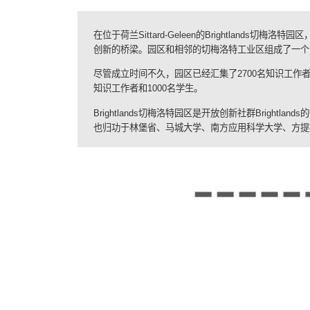
在位于荷兰
Sittard-Geleen
的
Brightlands
切梅洛特园区
创新的桥梁。园区和相邻的切梅洛特工业区组成了一个
尽管成立时间不久，园区已经汇集了
2700
名知识工作
知识工作者和
1000
名学生。
Brightlands
切梅洛特园区是开放创新社群
Brightlands
的
也归功于林堡省、马城大学、南方应用科学大学、方提