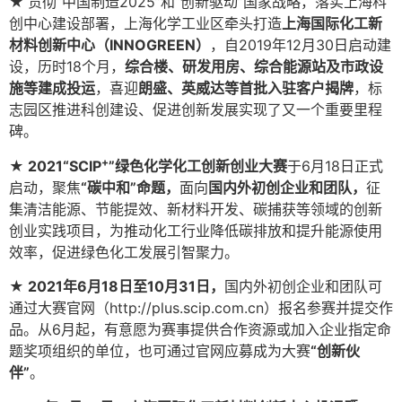
★
贯彻“中国制造2025”和“创新驱动”国家战略，落实上海科
创中心建设部署，上海化学工业区牵头打造
上海国际化工新
材料创新中心（INNOGREEN）
，自2019年12月30日启动建
设，历时18个月，
综合楼、研发用房、综合能源站及市政设
施等建成投运
，喜迎
朗盛、英威达等首批入驻客户揭牌
，标
志园区推进科创建设、促进创新发展实现了又一个重要里程
碑。
+
★ 2021“SCIP
”绿色化学化工创新创业大赛
于6月18日正式
启动，聚焦
“碳中和”命题，
面向
国内外初创企业和团队，
征
集清洁能源、节能提效、新材料开发、碳捕获等领域的创新
创业实践项目，为推动化工行业降低碳排放和提升能源使用
效率，促进绿色化工发展引智聚力。
★ 2021年6月18日至10月31日，
国内外初创企业和团队可
通过大赛官网（http://plus.scip.com.cn）报名参赛并提交作
品。从6月起，有意愿为赛事提供合作资源或加入企业指定命
题奖项组织的单位，也可通过官网应募成为大赛
“创新伙
伴”
。