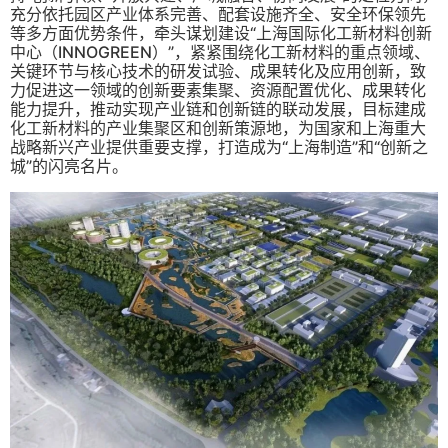
充分依托园区产业体系完善、配套设施齐全、安全环保领先
等多方面优势条件，牵头谋划建设“上海国际化工新材料创新
中心（INNOGREEN）”，紧紧围绕化工新材料的重点领域、
关键环节与核心技术的研发试验、成果转化及应用创新，致
力促进这一领域的创新要素集聚、资源配置优化、成果转化
能力提升，推动实现产业链和创新链的联动发展，目标建成
化工新材料的产业集聚区和创新策源地，为国家和上海重大
战略新兴产业提供重要支撑，打造成为“上海制造”和“创新之
城”的闪亮名片。