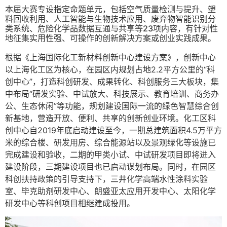
本届大赛专设指定命题单元，包括空气质量检测与提升、塑
料回收利用、人工智能与生物技术应用、废弃物智能识别分
类系统、危险化学品数据互通与共享等23项内容，有针对性
地征集实用性强、可操作的创新解决方案或创业实践成果。
根据《上海国际化工新材料创新中心建设方案》，创新中心
以上海化工区为核心，在园区内规划占地2.2平方公里的“科
创中心”，打造科创研发、成果转化、科创服务三大板块，集
中布局“研发实验、中试放大、科技展示、教育培训、商务办
公、生态休闲”等功能，规划建设国际一流的绿色智慧综合创
新基地，营造开放、便利、共享的创新创业环境。化工区科
创中心自2019年底启动建设至今，一期总建筑面积4.5万平方
米的综合楼、研发用房、综合能源站以及景观绿化等设施已
完成建设和验收，二期的甲类小试、中试研发项目即将进入
建设阶段，三期建设项目也已启动谋划布局。同时，在园区
科创扶持政策的引导支持下，三井化学高端水性涂料实验
室、毕克助剂研发中心、朗盛亚太应用开发中心、太阳化学
研发中心等科创项目相继建成投用。