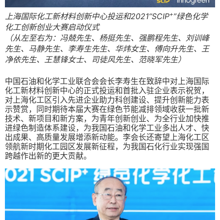
+
上海国际化工新材料创新中心投运和2021“SCIP
”绿色化学
化工创新创业大赛启动仪式
（从左至右为：冯兢先生、杨挺先生、强鹏程先生、刘训峰
先生、马静先生、李寿生先生、华炜女生、傅向升先生、王
净依先生、王慧锋女士、司徒风先生、范晓军先生）
中国石油和化学工业联合会会长李寿生在致辞中对上海国际
化工新材料创新中心的正式投运和首批入驻企业表示祝贺，
对上海化工区引入先进企业助力科创建设、提升创新能力表
示赞赏，同时期待本届大赛在绿色节能减排领域收获一批新
技术、新项目和新方案，为青年创新创业、为全行业加快推
进绿色制造体系建设，为我国石油和化学工业多出人才、快
出成果、高质量发展增添新动能。李会长还寄望上海化工区
领航新时期化工园区发展新征程，为我国石化行业实现强国
跨越作出新的更大贡献。