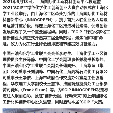
2021年6月18日，上海国际化工新材料创新中心投运暨
+
2021
“SCIP
”
绿色化学化工创新创业大赛启动仪式在上海化
学工业区举行，由上海化工区牵头打造的上海国际化工新材
料创新中心（INNOGREEN），携手首批入驻企业迈入建设
与运营并重阶段，标志上海化工区推进科创建设、促进创新
+
发展实现了又一个重要里程碑。同时，“SCIP
”绿色化学化工
创新创业大赛正式开启第三届全新赛程，聚焦“碳中和”命
题，致力为化工行业降低碳排放和节能提效引智聚力。
中国石油和化学工业联合会会长李寿生、上海化学工业区管
理委员会主任马静、中国化工学会副理事长兼秘书长华炜、
中国石油和化学工业联合会副会长傅向升、上海华谊（集
团）公司董事长刘训峰、中国石化上海高桥石油化工有限公
司董事长王净依、上海市政府合作交流办公室副主任强鹏
程、华东理工大学副校长王慧锋、法国商务投资处工业部参
赞司徒风（Frank Sizun）等，为SCIP INNOGREEN视觉标
志注入靓丽色彩，象征“创新无限，绿动未来”的上海国际化
+
工新材料创新中心投入运营，同时启动本届“SCIP
”大赛。