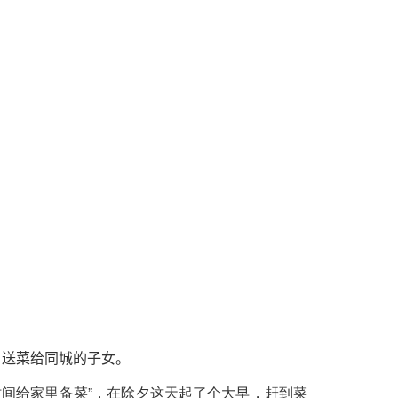
户送菜给同城的子女。
间给家里备菜”，在除夕这天起了个大早，赶到菜