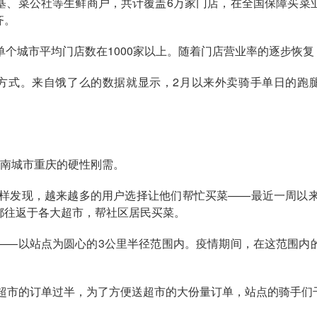
基、菜公社等生鲜商户，共计覆盖6万家门店，在全国保障买菜
齐。
单个城市平均门店数在1000家以上。随着门店营业率的逐步恢
方式。来自饿了么的数据就显示，2月以来外卖骑手单日的跑
西南城市重庆的硬性刚需。
同样发现，越来越多的用户选择让他们帮忙买菜——最近一周以
都往返于各大超市，帮社区居民买菜。
——以站点为圆心的3公里半径范围内。疫情期间，在这范围内
区超市的订单过半，为了方便送超市的大份量订单，站点的骑手们