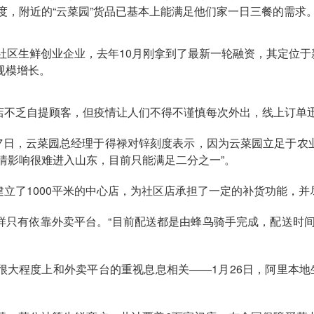
度，附近的“云菜园”货品已基本上能满足他们家一日三餐的需求
域社区生鲜创业企业，去年10月刚拿到了最新一轮融资，其定位
规模增长。
店不乏自提顾客，但疫情让人们不得不谨慎每次外出，线上订单
月7日，云菜园总经理于得禄对锌刻度表示，因为云菜园立足于
情影响很难进入山东，目前只能满足二分之一”。
立了1000平米的中心店，为社区店承担了一定的补货功能，并
样只有依靠外卖平台。“目前配送都是由蜂鸟骑手完成，配送时间
大程度上和外卖平台的重视息息相关——1月26日，阿里本地