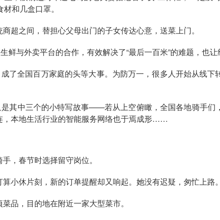
食材和几盒口罩。
统商超之间，替担心父母出门的子女传达心意，送菜上门。
区生鲜与外卖平台的合作，有效解决了“最后一百米”的难题，也
，成了全国百万家庭的头等大事。为防万一，很多人开始从线下
，只是其中三个的小特写故事——若从上空俯瞰，全国各地骑手们
连，本地生活行业的智能服务网络也于焉成形……
骑手，春节时选择留守岗位。
打算小休片刻，新的订单提醒却又响起。她没有迟疑，匆忙上路
项菜品，目的地在附近一家大型菜市。