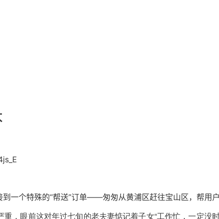
本
js_E
到一个特殊的“帮送”订单——匆匆从黄浦区赶往宝山区，帮用
严重，眼前这对年过七旬的老夫妻惦记着子女“工作忙，一定没时