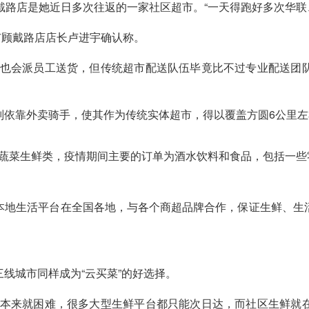
戴路店是她近日多次往返的一家社区超市。“一天得跑好多次华联
市顾戴路店店长卢进宇确认称。
时也会派员工送货，但传统超市配送队伍毕竟比不过专业配送团
则依靠外卖骑手，使其作为传统实体超市，得以覆盖方圆6公里左
卖蔬菜生鲜类，疫情期间主要的订单为酒水饮料和食品，包括一些
本地生活平台在全国各地，与各个商超品牌合作，保证生鲜、生
线城市同样成为“云买菜”的好选择。
菜本来就困难，很多大型生鲜平台都只能次日达，而社区生鲜就