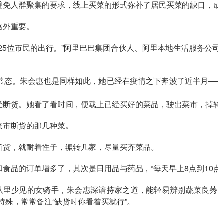
避免人群聚集的要求，线上买菜的形式弥补了居民买菜的缺口，
格外重要。
25位市民的出行。”阿里巴巴集团合伙人、阿里本地生活服务公
常态。朱会惠也是同样如此，她已经在疫情之下奔波了近半月——
经断货。她看了看时间，便载上已经买好的菜品，驶出菜市，掉
菜市断货的那几种菜。
断货，就耐着性子，辗转几家，尽量买齐菜品。
食品的订单增多了，其次是日用品与药品，“每天早上8点到10
团队里少见的女骑手，朱会惠深谙持家之道，能轻易辨别蔬菜良莠
特殊，常常备注“缺货时你看着买就行”。