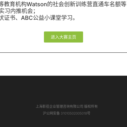
等教育机构Watson的社会创新训练营直通车名额等
、实习内推机会；
状证书、ABC公益小课堂学习。
进入大赛主页
上海影莅企业管理咨询有限公司 版权所有
沪公网安备 31010502005018号