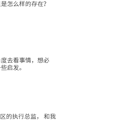
里是怎么样的存在？
角度去看事情，想必
一些启发。
ety 亚洲区的执行总监， 和我