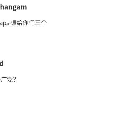
hangam
ps 想给你们三个
d
多广泛？